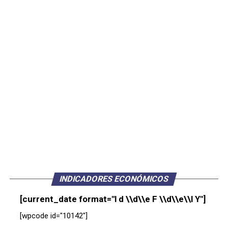
INDICADORES ECONÓMICOS
[current_date format="l d \\d\\e F \\d\\e\\l Y"]
[wpcode id="10142"]