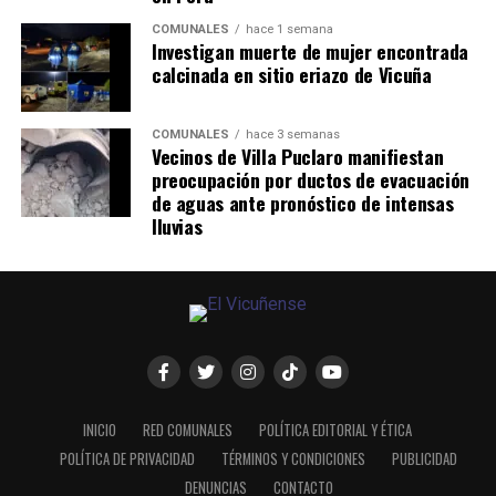
COMUNALES
hace 1 semana
Investigan muerte de mujer encontrada
calcinada en sitio eriazo de Vicuña
COMUNALES
hace 3 semanas
Vecinos de Villa Puclaro manifiestan
preocupación por ductos de evacuación
de aguas ante pronóstico de intensas
lluvias
INICIO
RED COMUNALES
POLÍTICA EDITORIAL Y ÉTICA
POLÍTICA DE PRIVACIDAD
TÉRMINOS Y CONDICIONES
PUBLICIDAD
DENUNCIAS
CONTACTO