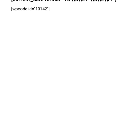
[wpcode id="10142"]