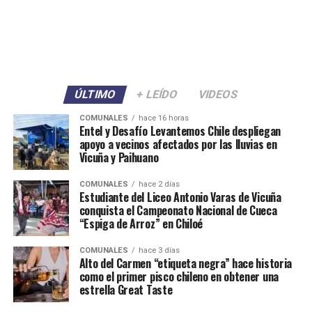
ÚLTIMO
+ LEÍDO
VIDEOS
COMUNALES
hace 16 horas
Entel y Desafío Levantemos Chile despliegan
apoyo a vecinos afectados por las lluvias en
Vicuña y Paihuano
COMUNALES
hace 2 días
Estudiante del Liceo Antonio Varas de Vicuña
conquista el Campeonato Nacional de Cueca
“Espiga de Arroz” en Chiloé
COMUNALES
hace 3 días
Alto del Carmen “etiqueta negra” hace historia
como el primer pisco chileno en obtener una
estrella Great Taste