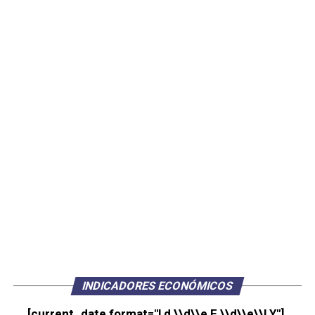
INDICADORES ECONÓMICOS
[current_date format="l d \\d\\e F \\d\\e\\l Y"]