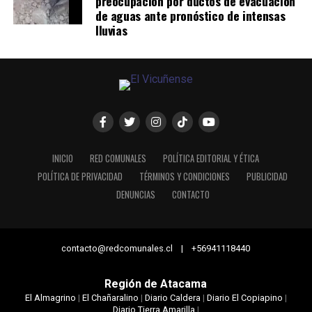
preocupación por ductos de evacuación
de aguas ante pronóstico de intensas
lluvias
INICIO
RED COMUNALES
POLÍTICA EDITORIAL Y ÉTICA
POLÍTICA DE PRIVACIDAD
TÉRMINOS Y CONDICIONES
PUBLICIDAD
DENUNCIAS
CONTACTO
contacto@redcomunales.cl | +56941118440
Región de Atacama
El Almagrino
|
El Chañaralino
|
Diario Caldera
|
Diario El Copiapino
|
Diario Tierra Amarilla
|