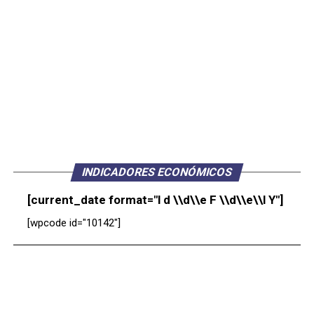
INDICADORES ECONÓMICOS
[current_date format="l d \\d\\e F \\d\\e\\l Y"]
[wpcode id="10142"]