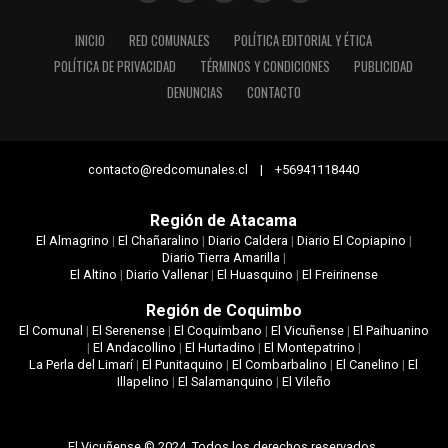
INICIO
RED COMUNALES
POLÍTICA EDITORIAL Y ÉTICA
POLÍTICA DE PRIVACIDAD
TÉRMINOS Y CONDICIONES
PUBLICIDAD
DENUNCIAS
CONTACTO
contacto@redcomunales.cl | +56941118440
Región de Atacama
El Almagrino
|
El Chañaralino
|
Diario Caldera
|
Diario El Copiapino
|
Diario Tierra Amarilla
|
El Altino
|
Diario Vallenar
|
El Huasquino
|
El Freirinense
Región de Coquimbo
El Comunal
|
El Serenense
|
El Coquimbano
|
El Vicuñense
|
El Paihuanino
|
El Andacollino
|
El Hurtadino
|
El Montepatrino
|
La Perla del Limarí
|
El Punitaquino
|
El Combarbalino
|
El Canelino
|
El
Illapelino
|
El Salamanquino
|
El Vileño
El Vicuñense © 2024. Todos los derechos reservados.