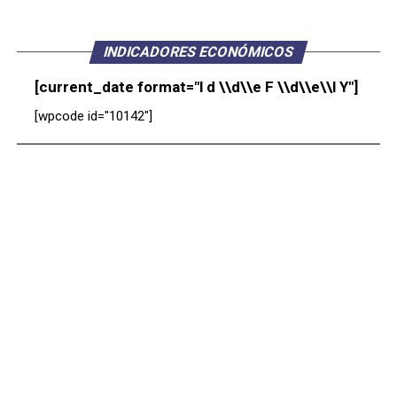
INDICADORES ECONÓMICOS
[current_date format="l d \\d\\e F \\d\\e\\l Y"]
[wpcode id="10142"]