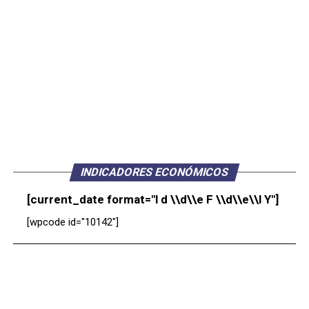
INDICADORES ECONÓMICOS
[current_date format="l d \\d\\e F \\d\\e\\l Y"]
[wpcode id="10142"]