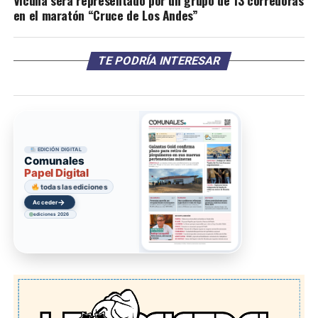
Vicuña será representado por un grupo de 13 corredoras
en el maratón “Cruce de Los Andes”
TE PODRÍA INTERESAR
EDICIÓN DIGITAL
Comunales
Papel Digital
todas las ediciones
→
Acceder
ediciones 2026