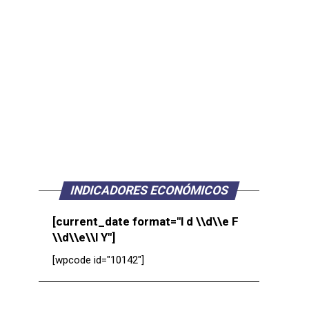
INDICADORES ECONÓMICOS
[current_date format="l d \\d\\e F
\\d\\e\\l Y"]
[wpcode id="10142"]