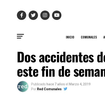
INICIO
COMUNALES
Dos accidentes de
este fin de sema
Publicado
hace 7 años
el
Marzo 4, 2019
Por
Red Comunales