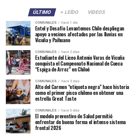
ÚLTIMO
+ LEÍDO
VIDEOS
COMUNALES
hace 1 día
Entel y Desafío Levantemos Chile despliegan
apoyo a vecinos afectados por las lluvias en
Vicuña y Paihuano
COMUNALES
hace 2 días
Estudiante del Liceo Antonio Varas de Vicuña
conquista el Campeonato Nacional de Cueca
“Espiga de Arroz” en Chiloé
COMUNALES
hace 3 días
Alto del Carmen “etiqueta negra” hace historia
como el primer pisco chileno en obtener una
estrella Great Taste
COMUNALES
hace 5 días
El modelo preventivo de Salud permitió
enfrentar de buena forma el intenso sistema
frontal 2026