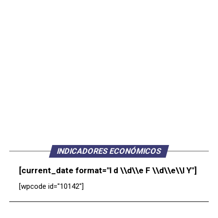
INDICADORES ECONÓMICOS
[current_date format="l d \\d\\e F \\d\\e\\l Y"]
[wpcode id="10142"]