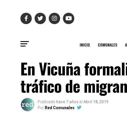
INICIO
COMUNALES
En Vicuña formal
tráfico de migran
Publicado
hace 7 años
el
Abril 18, 2019
Por
Red Comunales