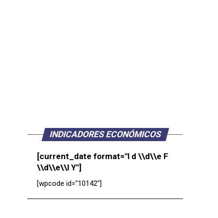
INDICADORES ECONÓMICOS
[current_date format="l d \\d\\e F
\\d\\e\\l Y"]
[wpcode id="10142"]