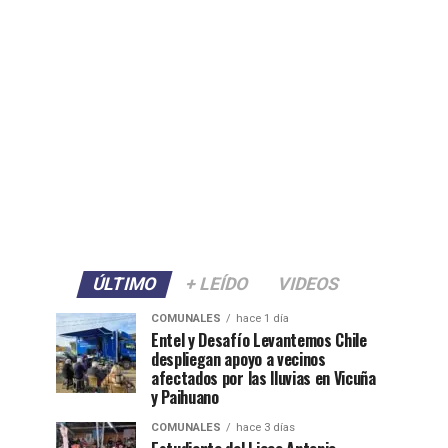
ÚLTIMO
+ LEÍDO
VIDEOS
COMUNALES
hace 1 día
Entel y Desafío Levantemos Chile
despliegan apoyo a vecinos
afectados por las lluvias en Vicuña
y Paihuano
COMUNALES
hace 3 días