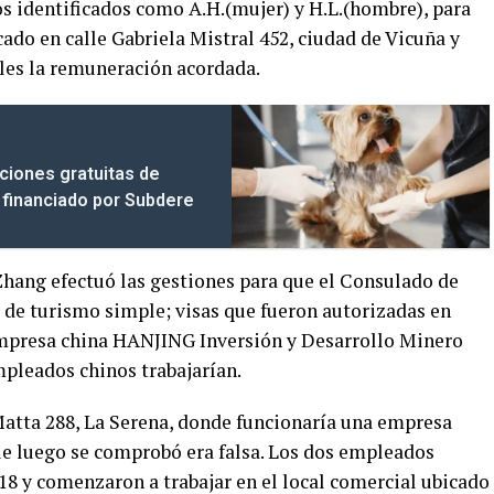
os identificados como A.H.(mujer) y H.L.(hombre), para
cado en calle Gabriela Mistral 452, ciudad de Vicuña y
les la remuneración acordada.
aciones gratuitas de
 financiado por Subdere
Zhang efectuó las gestiones para que el Consulado de
a de turismo simple; visas que fueron autorizadas en
 empresa china HANJING Inversión y Desarrollo Minero
pleados chinos trabajarían.
 Matta 288, La Serena, donde funcionaría una empresa
ue luego se comprobó era falsa. Los dos empleados
018 y comenzaron a trabajar en el local comercial ubicado