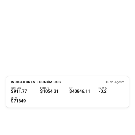
INDICADORES ECONÓMICOS
10 de Agosto
DÓLAR
EURO
UF
IPC %
$911.77
$1054.31
$40846.11
-0.2
UTM
$71649