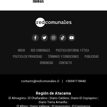
lluvias
INICIO
RED COMUNALES
POLÍTICA EDITORIAL Y ÉTICA
POLÍTICA DE PRIVACIDAD
TÉRMINOS Y CONDICIONES
PUBLICIDAD
DENUNCIAS
CONTACTO
contacto@redcomunales.cl | +56941118440
Región de Atacama
El Almagrino
|
El Chañaralino
|
Diario Caldera
|
Diario El Copiapino
|
Diario Tierra Amarilla
|
El Altino
|
Diario Vallenar
|
El Huasquino
|
El Freirinense