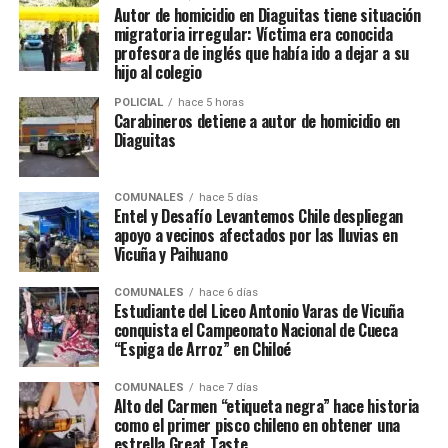
Autor de homicidio en Diaguitas tiene situación
migratoria irregular: Víctima era conocida
profesora de inglés que había ido a dejar a su
hijo al colegio
POLICIAL
hace 5 horas
Carabineros detiene a autor de homicidio en
Diaguitas
COMUNALES
hace 5 días
Entel y Desafío Levantemos Chile despliegan
apoyo a vecinos afectados por las lluvias en
Vicuña y Paihuano
COMUNALES
hace 6 días
Estudiante del Liceo Antonio Varas de Vicuña
conquista el Campeonato Nacional de Cueca
“Espiga de Arroz” en Chiloé
COMUNALES
hace 7 días
Alto del Carmen “etiqueta negra” hace historia
como el primer pisco chileno en obtener una
estrella Great Taste