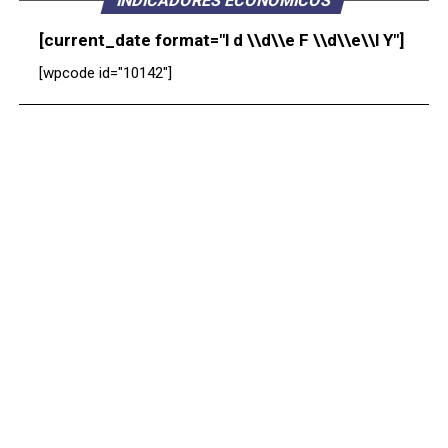
INDICADORES ECONÓMICOS
[current_date format="l d \\d\\e F \\d\\e\\l Y"]
[wpcode id="10142"]