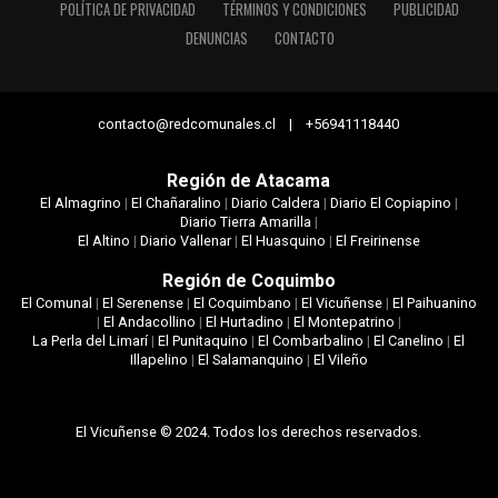
POLÍTICA DE PRIVACIDAD
TÉRMINOS Y CONDICIONES
PUBLICIDAD
DENUNCIAS
CONTACTO
contacto@redcomunales.cl | +56941118440
Región de Atacama
El Almagrino
|
El Chañaralino
|
Diario Caldera
|
Diario El Copiapino
|
Diario Tierra Amarilla
|
El Altino
|
Diario Vallenar
|
El Huasquino
|
El Freirinense
Región de Coquimbo
El Comunal
|
El Serenense
|
El Coquimbano
|
El Vicuñense
|
El Paihuanino
|
El Andacollino
|
El Hurtadino
|
El Montepatrino
|
La Perla del Limarí
|
El Punitaquino
|
El Combarbalino
|
El Canelino
|
El
Illapelino
|
El Salamanquino
|
El Vileño
El Vicuñense © 2024. Todos los derechos reservados.