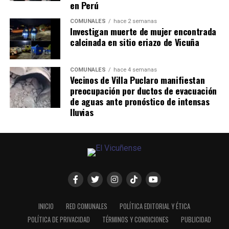
en Perú
COMUNALES
hace 2 semanas
Investigan muerte de mujer encontrada
calcinada en sitio eriazo de Vicuña
COMUNALES
hace 4 semanas
Vecinos de Villa Puclaro manifiestan
preocupación por ductos de evacuación
de aguas ante pronóstico de intensas
lluvias
INICIO
RED COMUNALES
POLÍTICA EDITORIAL Y ÉTICA
POLÍTICA DE PRIVACIDAD
TÉRMINOS Y CONDICIONES
PUBLICIDAD