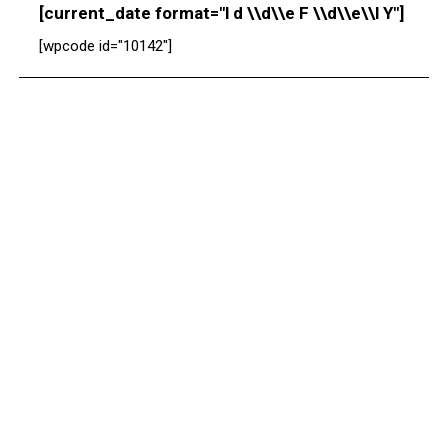
[current_date format="l d \\d\\e F \\d\\e\\l Y"]
[wpcode id="10142"]