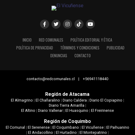
INICIO
RED COMUNALES
POLÍTICA EDITORIAL Y ÉTICA
POLÍTICA DE PRIVACIDAD
TÉRMINOS Y CONDICIONES
PUBLICIDAD
DENUNCIAS
CONTACTO
contacto@redcomunales.cl | +56941118440
Región de Atacama
El Almagrino
|
El Chañaralino
|
Diario Caldera
|
Diario El Copiapino
|
Diario Tierra Amarilla
|
El Altino
|
Diario Vallenar
|
El Huasquino
|
El Freirinense
Región de Coquimbo
El Comunal
|
El Serenense
|
El Coquimbano
|
El Vicuñense
|
El Paihuanino
|
El Andacollino
|
El Hurtadino
|
El Montepatrino
|