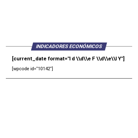
INDICADORES ECONÓMICOS
[current_date format="l d \\d\\e F \\d\\e\\l Y"]
[wpcode id="10142"]