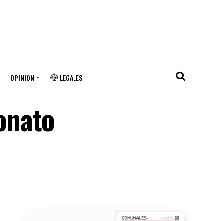
OPINION
LEGALES
onato