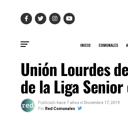
INICIO
COMUNALES
Unión Lourdes d
de la Liga Senior
Publicado
hace 7 años
el
Diciembre 17, 2019
Por
Red Comunales