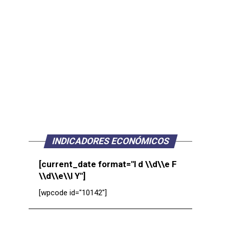
INDICADORES ECONÓMICOS
[current_date format="l d \\d\\e F
\\d\\e\\l Y"]
[wpcode id="10142"]