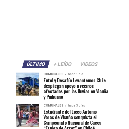
ÚLTIMO
+ LEÍDO
VIDEOS
COMUNALES
hace 1 día
Entel y Desafío Levantemos Chile
despliegan apoyo a vecinos
afectados por las lluvias en Vicuña
y Paihuano
COMUNALES
hace 3 días
Estudiante del Liceo Antonio
Varas de Vicuña conquista el
Campeonato Nacional de Cueca
“Espiga de Arroz” en Chiloé