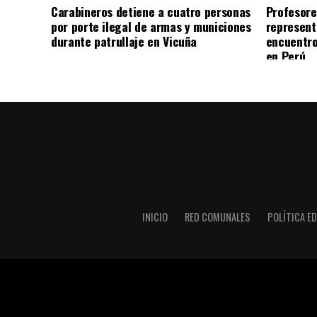
Carabineros detiene a cuatro personas
Profesore
por porte ilegal de armas y municiones
represent
durante patrullaje en Vicuña
encuentro
en Perú
INICIO
RED COMUNALES
POLÍTICA ED