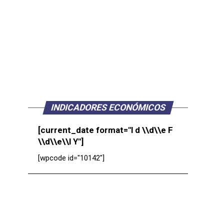
INDICADORES ECONÓMICOS
[current_date format="l d \\d\\e F
\\d\\e\\l Y"]
[wpcode id="10142"]