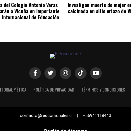
s del Colegio Antonio Varas
Investigan muerte de mujer e
arán a Vicuña en importante
calcinada en sitio eriazo de 
 internacional de Educación
ITORIAL Y ÉTICA
POLÍTICA DE PRIVACIDAD
TÉRMINOS Y CONDICIONES
contacto@redcomunales.cl | +56941118440