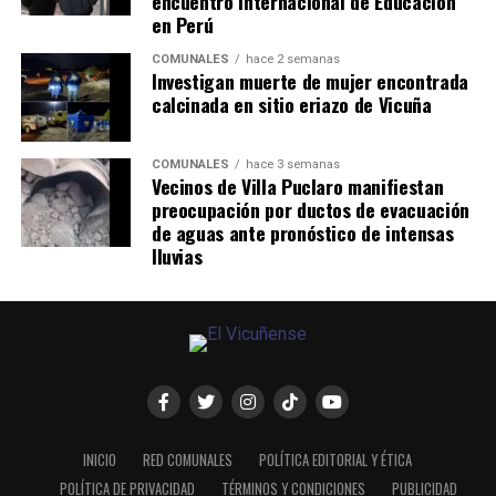
encuentro internacional de Educación
en Perú
COMUNALES
hace 2 semanas
Investigan muerte de mujer encontrada
calcinada en sitio eriazo de Vicuña
COMUNALES
hace 3 semanas
Vecinos de Villa Puclaro manifiestan
preocupación por ductos de evacuación
de aguas ante pronóstico de intensas
lluvias
INICIO
RED COMUNALES
POLÍTICA EDITORIAL Y ÉTICA
POLÍTICA DE PRIVACIDAD
TÉRMINOS Y CONDICIONES
PUBLICIDAD