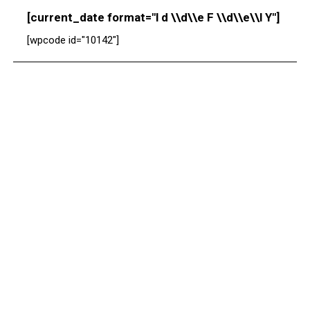
[current_date format="l d \\d\\e F \\d\\e\\l Y"]
[wpcode id="10142"]