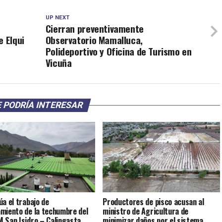
UP NEXT
Cierran preventivamente
e Elqui
Observatorio Mamalluca,
Polideportivo y Oficina de Turismo en
Vicuña
 PODRÍA INTERESAR
úa el trabajo de
Productores de pisco acusan al
miento de la techumbre del
ministro de Agricultura de
 San Isidro – Calingasta
minimizar daños por el sistema