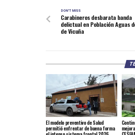
DON'T MISS
Carabineros desbarata banda
delictual en Población Aguas d
de Vicuña
TE
El modelo preventivo de Salud
Contin
permitió enfrentar de buena forma
mejora
el intenso sistema frontal 2026
CESFAM