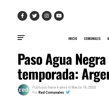
INICIO
COMUNALES
Paso Agua Negra 
temporada: Argen
Publicado
hace 6 años
el
Marzo 16, 2020
Por
Red Comunales