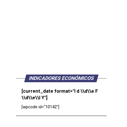
INDICADORES ECONÓMICOS
[current_date format="l d \\d\\e F
\\d\\e\\l Y"]
[wpcode id="10142"]