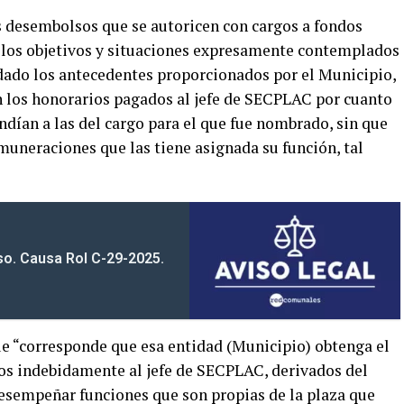
os desembolsos que se autoricen con cargos a fondos
 los objetivos y situaciones expresamente contemplados
 dado los antecedentes proporcionados por el Municipio,
n los honorarios pagados al jefe de SECPLAC por cuanto
ondían a las del cargo para el que fue nombrado, sin que
emuneraciones que las tiene asignada su función, tal
iso. Causa Rol C-29-2025.
e “corresponde que esa entidad (Municipio) obtenga el
s indebidamente al jefe de SECPLAC, derivados del
desempeñar funciones que son propias de la plaza que