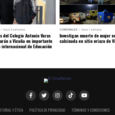
hace 3 semanas
COMUNALES
hace 1 semana
s del Colegio Antonio Varas
Investigan muerte de mujer e
arán a Vicuña en importante
calcinada en sitio eriazo de 
 internacional de Educación
ITORIAL Y ÉTICA
POLÍTICA DE PRIVACIDAD
TÉRMINOS Y CONDICIONES