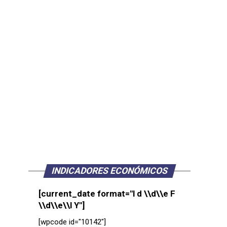
INDICADORES ECONÓMICOS
[current_date format="l d \\d\\e F
\\d\\e\\l Y"]
[wpcode id="10142"]