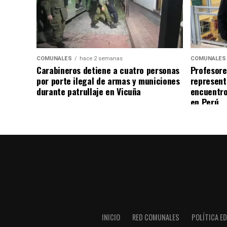
COMUNALES
hace 2 semanas
COMUNALES
Carabineros detiene a cuatro personas
Profesore
por porte ilegal de armas y municiones
represent
durante patrullaje en Vicuña
encuentro
en Perú
INICIO
RED COMUNALES
POLÍTICA ED