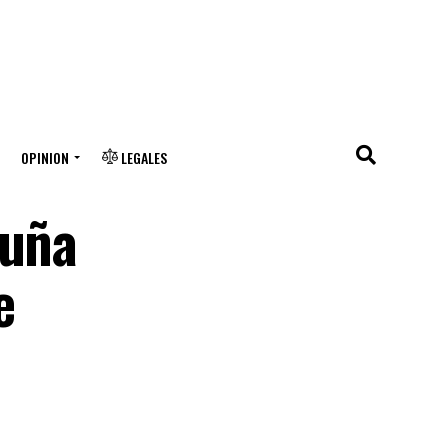
OPINION
LEGALES
cuña
e