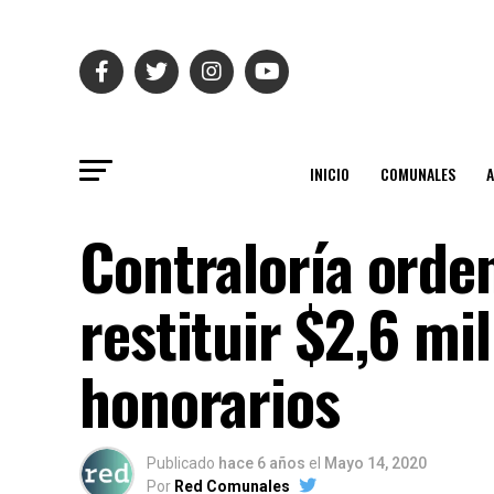
INICIO
COMUNALES
Contraloría orde
restituir $2,6 mi
honorarios
Publicado
hace 6 años
el
Mayo 14, 2020
Por
Red Comunales