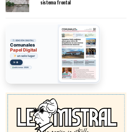
sistema frontal
EDICIÓN DIGITAL
Comunales
Papel Digital
un solo lugar
→
Ir
ediciones 2026