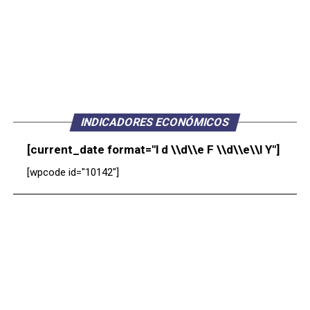
INDICADORES ECONÓMICOS
[current_date format="l d \\d\\e F \\d\\e\\l Y"]
[wpcode id="10142"]