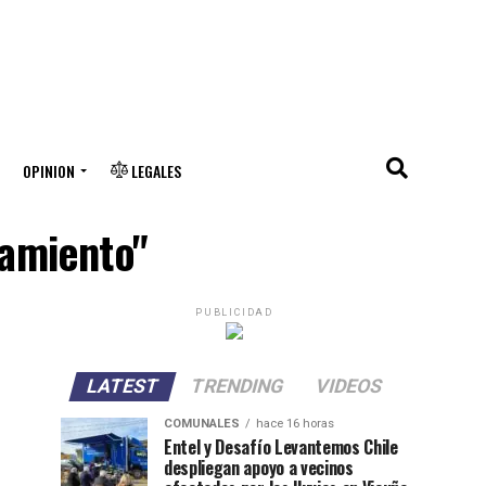
OPINION
LEGALES
namiento"
PUBLICIDAD
LATEST
TRENDING
VIDEOS
COMUNALES
hace 16 horas
Entel y Desafío Levantemos Chile
despliegan apoyo a vecinos