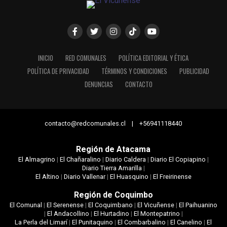
INICIO
RED COMUNALES
POLÍTICA EDITORIAL Y ÉTICA
POLÍTICA DE PRIVACIDAD
TÉRMINOS Y CONDICIONES
PUBLICIDAD
DENUNCIAS
CONTACTO
contacto@redcomunales.cl | +56941118440
Región de Atacama
El Almagrino
|
El Chañaralino
|
Diario Caldera
|
Diario El Copiapino
|
Diario Tierra Amarilla
|
El Altino
|
Diario Vallenar
|
El Huasquino
|
El Freirinense
Región de Coquimbo
El Comunal
|
El Serenense
|
El Coquimbano
|
El Vicuñense
|
El Paihuanino
|
El Andacollino
|
El Hurtadino
|
El Montepatrino
|
La Perla del Limarí
|
El Punitaquino
|
El Combarbalino
|
El Canelino
|
El