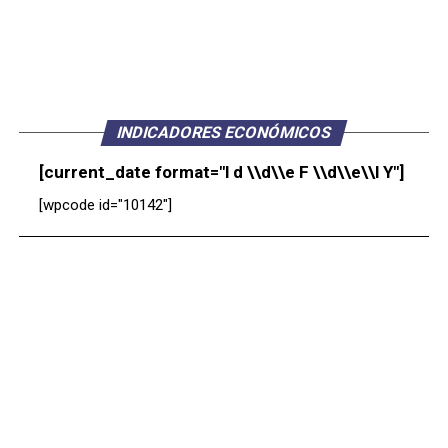
INDICADORES ECONÓMICOS
[current_date format="l d \\d\\e F \\d\\e\\l Y"]
[wpcode id="10142"]