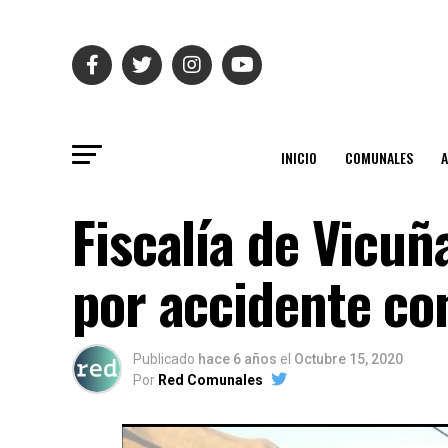
INICIO
COMUNALES
Fiscalía de Vicuñ
por accidente co
Publicado
hace 6 años
el
Octubre 15, 2020
Por
Red Comunales