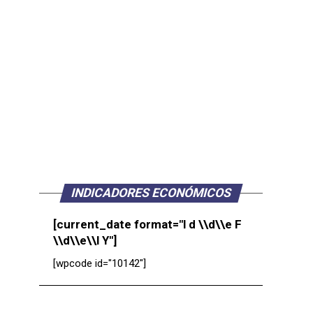
INDICADORES ECONÓMICOS
[current_date format="l d \\d\\e F
\\d\\e\\l Y"]
[wpcode id="10142"]