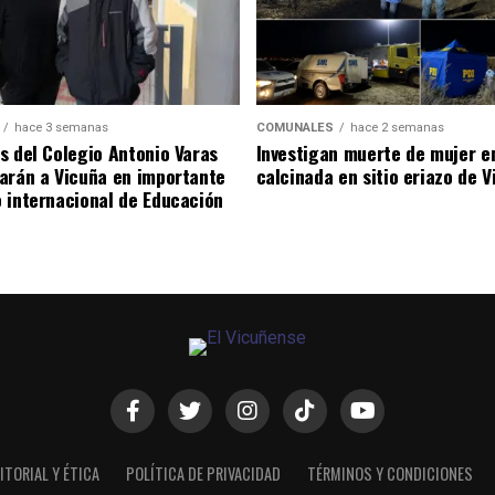
hace 3 semanas
COMUNALES
hace 2 semanas
s del Colegio Antonio Varas
Investigan muerte de mujer e
arán a Vicuña en importante
calcinada en sitio eriazo de 
 internacional de Educación
ITORIAL Y ÉTICA
POLÍTICA DE PRIVACIDAD
TÉRMINOS Y CONDICIONES