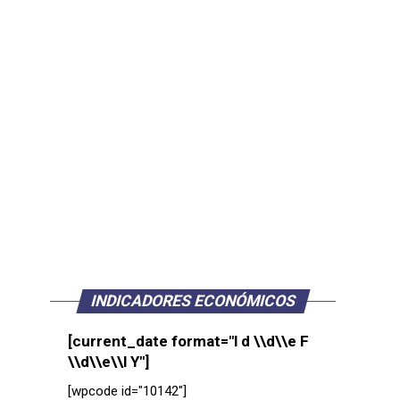
INDICADORES ECONÓMICOS
[current_date format="l d \\d\\e F
\\d\\e\\l Y"]
[wpcode id="10142"]