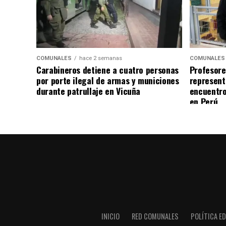
COMUNALES
hace 2 semanas
COMUNALES
Carabineros detiene a cuatro personas
Profesore
por porte ilegal de armas y municiones
represent
durante patrullaje en Vicuña
encuentro
en Perú
INICIO
RED COMUNALES
POLÍTICA ED