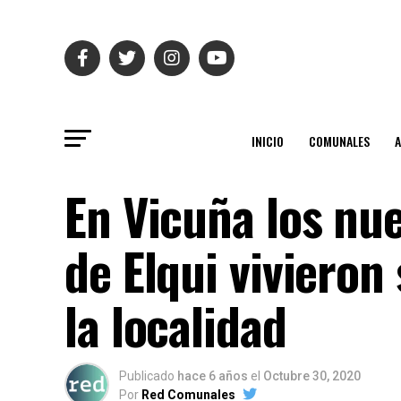
INICIO
COMUNALES
En Vicuña los nue
de Elqui vivieron
la localidad
Publicado
hace 6 años
el
Octubre 30, 2020
Por
Red Comunales