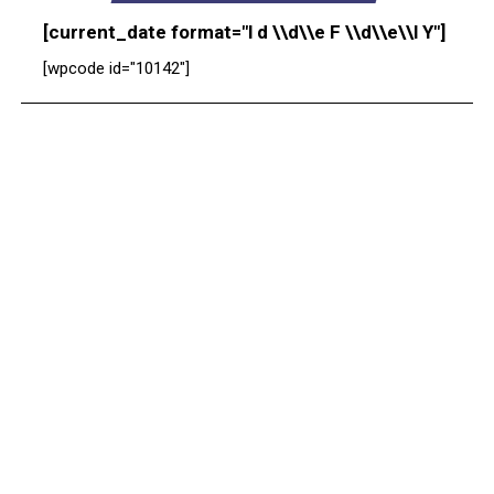
[current_date format="l d \\d\\e F \\d\\e\\l Y"]
[wpcode id="10142"]