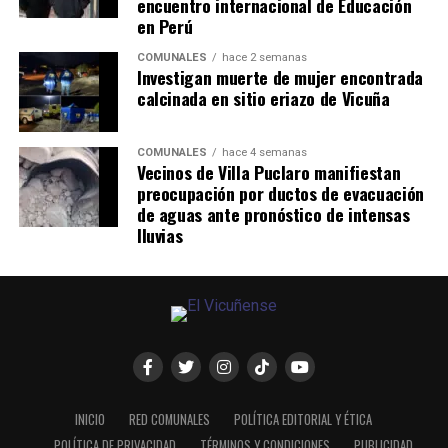
encuentro internacional de Educación
en Perú
COMUNALES
hace 2 semanas
Investigan muerte de mujer encontrada
calcinada en sitio eriazo de Vicuña
COMUNALES
hace 4 semanas
Vecinos de Villa Puclaro manifiestan
preocupación por ductos de evacuación
de aguas ante pronóstico de intensas
lluvias
INICIO
RED COMUNALES
POLÍTICA EDITORIAL Y ÉTICA
POLÍTICA DE PRIVACIDAD
TÉRMINOS Y CONDICIONES
PUBLICIDAD