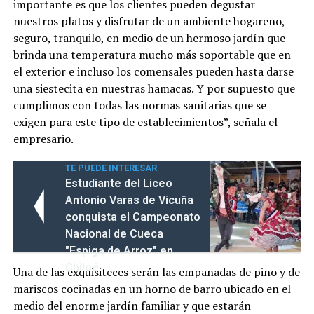
importante es que los clientes pueden degustar
nuestros platos y disfrutar de un ambiente hogareño,
seguro, tranquilo, en medio de un hermoso jardín que
brinda una temperatura mucho más soportable que en
el exterior e incluso los comensales pueden hasta darse
una siestecita en nuestras hamacas. Y por supuesto que
cumplimos con todas las normas sanitarias que se
exigen para este tipo de establecimientos”, señala el
empresario.
TE PUEDE INTERESAR
Estudiante del Liceo
Antonio Varas de Vicuña
conquista el Campeonato
Nacional de Cueca
"Espiga de Arroz" en
Chiloé
Una de las exquisiteces serán las empanadas de pino y de
mariscos cocinadas en un horno de barro ubicado en el
medio del enorme jardín familiar y que estarán