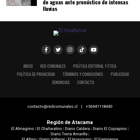
de aguas ante pronóstico de intensas
lluvias
INICIO
RED COMUNALES
POLÍTICA EDITORIAL Y ÉTICA
POLÍTICA DE PRIVACIDAD
TÉRMINOS Y CONDICIONES
PUBLICIDAD
DENUNCIAS
CONTACTO
contacto@redcomunales.cl | +56941118440
Región de Atacama
El Almagrino
|
El Chañaralino
|
Diario Caldera
|
Diario El Copiapino
|
Diario Tierra Amarilla
|
El Altino
|
Diario Vallenar
|
El Huasquino
|
El Freirinense