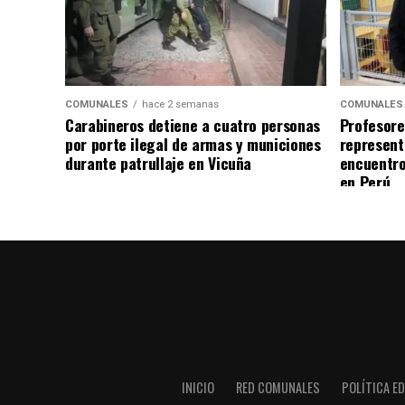
COMUNALES
hace 2 semanas
COMUNALES
Carabineros detiene a cuatro personas
Profesore
por porte ilegal de armas y municiones
represent
durante patrullaje en Vicuña
encuentro
en Perú
INICIO
RED COMUNALES
POLÍTICA ED