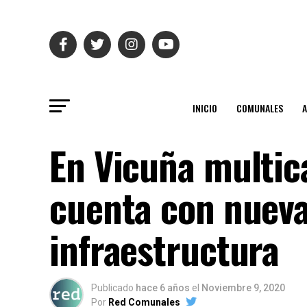
INICIO
COMUNALES
En Vicuña multic
cuenta con nuev
infraestructura
Publicado
hace 6 años
el
Noviembre 9, 2020
Por
Red Comunales