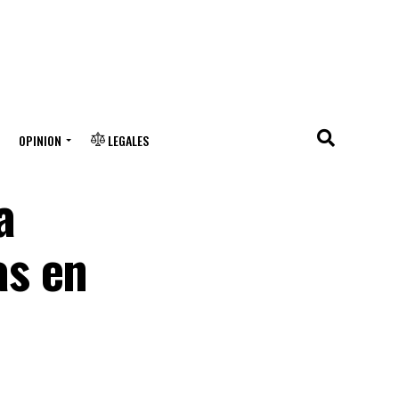
OPINION
LEGALES
a
as en