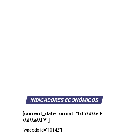
INDICADORES ECONÓMICOS
[current_date format="l d \\d\\e F
\\d\\e\\l Y"]
[wpcode id="10142"]