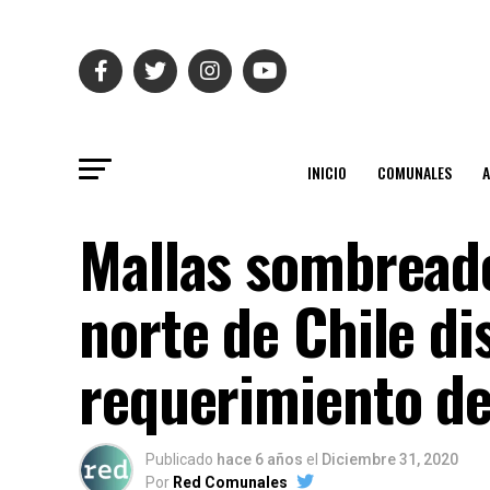
INICIO
COMUNALES
Mallas sombreado
norte de Chile d
requerimiento d
Publicado
hace 6 años
el
Diciembre 31, 2020
Por
Red Comunales