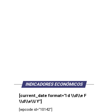
INDICADORES ECONÓMICOS
[current_date format="l d \\d\\e F
\\d\\e\\l Y"]
[wpcode id="10142"]