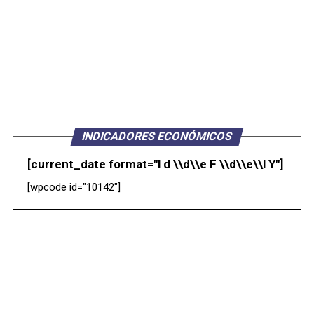
INDICADORES ECONÓMICOS
[current_date format="l d \\d\\e F \\d\\e\\l Y"]
[wpcode id="10142"]