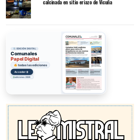
calcinada en sitio eriazo de Vicuña
EDICIÓN DIGITAL
Comunales
Papel Digital
todas las ediciones
→
Acceder
ediciones 2026