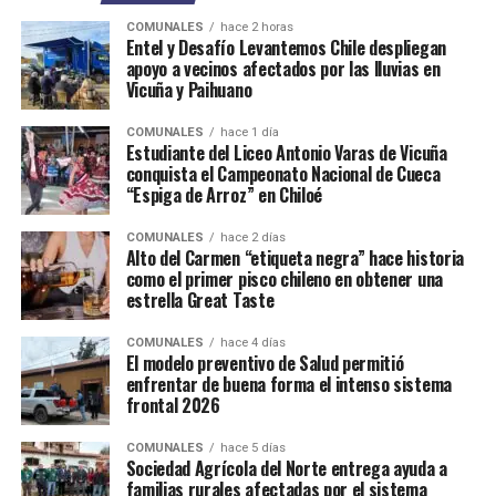
COMUNALES
hace 2 horas
Entel y Desafío Levantemos Chile despliegan
apoyo a vecinos afectados por las lluvias en
Vicuña y Paihuano
COMUNALES
hace 1 día
Estudiante del Liceo Antonio Varas de Vicuña
conquista el Campeonato Nacional de Cueca
“Espiga de Arroz” en Chiloé
COMUNALES
hace 2 días
Alto del Carmen “etiqueta negra” hace historia
como el primer pisco chileno en obtener una
estrella Great Taste
COMUNALES
hace 4 días
El modelo preventivo de Salud permitió
enfrentar de buena forma el intenso sistema
frontal 2026
COMUNALES
hace 5 días
Sociedad Agrícola del Norte entrega ayuda a
familias rurales afectadas por el sistema