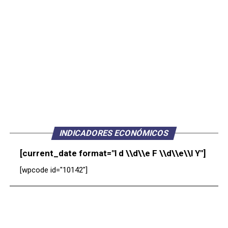
INDICADORES ECONÓMICOS
[current_date format="l d \\d\\e F \\d\\e\\l Y"]
[wpcode id="10142"]