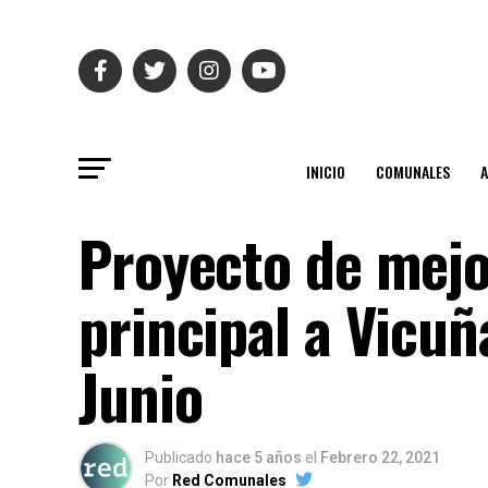
INICIO
COMUNALES
Proyecto de mej
principal a Vicuñ
Junio
Publicado
hace 5 años
el
Febrero 22, 2021
Por
Red Comunales