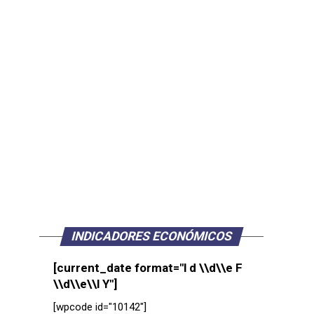
INDICADORES ECONÓMICOS
[current_date format="l d \\d\\e F
\\d\\e\\l Y"]
[wpcode id="10142"]