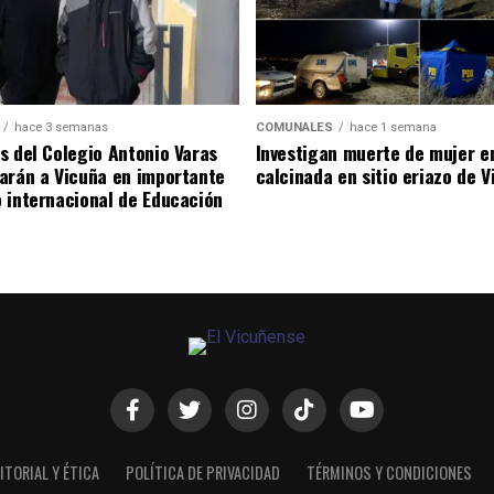
hace 3 semanas
COMUNALES
hace 1 semana
s del Colegio Antonio Varas
Investigan muerte de mujer e
arán a Vicuña en importante
calcinada en sitio eriazo de 
 internacional de Educación
ITORIAL Y ÉTICA
POLÍTICA DE PRIVACIDAD
TÉRMINOS Y CONDICIONES