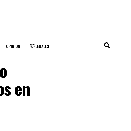
OPINION
LEGALES
so
os en