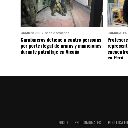
COMUNALES
hace 2 semanas
COMUNALES
Carabineros detiene a cuatro personas
Profesore
por porte ilegal de armas y municiones
represent
durante patrullaje en Vicuña
encuentro
en Perú
INICIO
RED COMUNALES
POLÍTICA ED