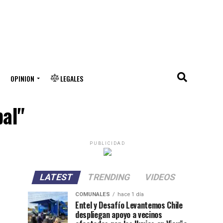
OPINION
LEGALES
pal"
PUBLICIDAD
LATEST
TRENDING
VIDEOS
COMUNALES
hace 1 día
Entel y Desafío Levantemos Chile
despliegan apoyo a vecinos