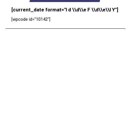
[current_date format="l d \\d\\e F \\d\\e\\l Y"]
[wpcode id="10142"]