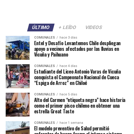
ÚLTIMO
+ LEÍDO
VIDEOS
COMUNALES
hace 3 días
Entel y Desafío Levantemos Chile despliegan
apoyo a vecinos afectados por las lluvias en
Vicuña y Paihuano
COMUNALES
hace 4 días
Estudiante del Liceo Antonio Varas de Vicuña
conquista el Campeonato Nacional de Cueca
“Espiga de Arroz” en Chiloé
COMUNALES
hace 5 días
Alto del Carmen “etiqueta negra” hace historia
como el primer pisco chileno en obtener una
estrella Great Taste
COMUNALES
hace 1 semana
El modelo preventivo de Salud permitió
enfrentar de buena forma el intenso sistema