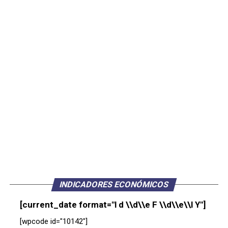
INDICADORES ECONÓMICOS
[current_date format="l d \\d\\e F \\d\\e\\l Y"]
[wpcode id="10142"]