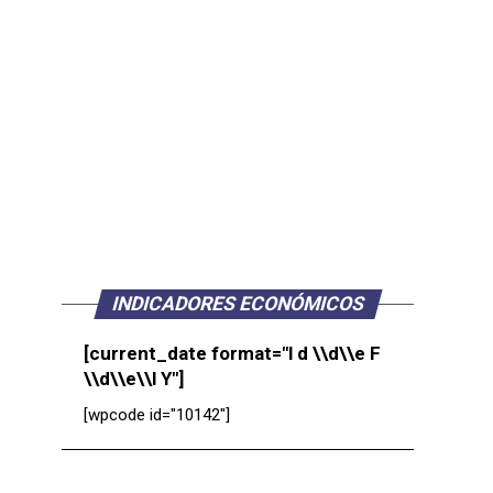
INDICADORES ECONÓMICOS
[current_date format="l d \\d\\e F
\\d\\e\\l Y"]
[wpcode id="10142"]