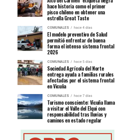
Alto del Carmen “etiqueta negra”
hace historia como el primer
pisco chileno en obtener una
estrella Great Taste
COMUNALES
hace 4 días
El modelo preventivo de Salud
permitió enfrentar de buena
forma el intenso sistema frontal
2026
COMUNALES
hace 5 días
Sociedad Agrícola del Norte
entrega ayuda a familias rurales
afectadas por el sistema frontal
en Vicuña
COMUNALES
hace 7 días
Turismo consciente: Vicuña llama
a visitar el Valle del Elqui con
responsabilidad tras lluvias y
caminos en estado regular