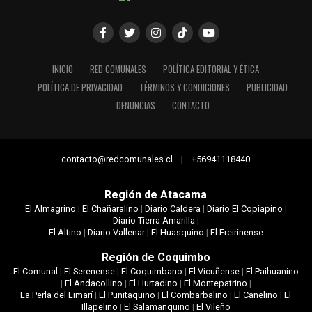
INICIO
RED COMUNALES
POLÍTICA EDITORIAL Y ÉTICA
POLÍTICA DE PRIVACIDAD
TÉRMINOS Y CONDICIONES
PUBLICIDAD
DENUNCIAS
CONTACTO
contacto@redcomunales.cl | +56941118440
Región de Atacama
El Almagrino
|
El Chañaralino
|
Diario Caldera
|
Diario El Copiapino
|
Diario Tierra Amarilla
|
El Altino
|
Diario Vallenar
|
El Huasquino
|
El Freirinense
Región de Coquimbo
El Comunal
|
El Serenense
|
El Coquimbano
|
El Vicuñense
|
El Paihuanino
|
El Andacollino
|
El Hurtadino
|
El Montepatrino
|
La Perla del Limarí
|
El Punitaquino
|
El Combarbalino
|
El Canelino
|
El
Illapelino
|
El Salamanquino
|
El Vileño