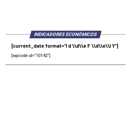
INDICADORES ECONÓMICOS
[current_date format="l d \\d\\e F \\d\\e\\l Y"]
[wpcode id="10142"]