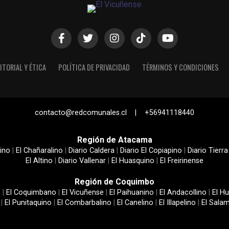
ITORIAL Y ÉTICA
POLÍTICA DE PRIVACIDAD
TÉRMINOS Y CONDICIONES
contacto@redcomunales.cl | +56941118440
Región de Atacama
ino
|
El Chañaralino
|
Diario Caldera
|
Diario El Copiapino
|
Diario Tierra
El Altino
|
Diario Vallenar
|
El Huasquino
|
El Freirinense
Región de Coquimbo
e
|
El Coquimbano
|
El Vicuñense
|
El Paihuanino
|
El Andacollino
|
El Hu
|
El Punitaquino
|
El Combarbalino
|
El Canelino
|
El Illapelino
|
El Sala