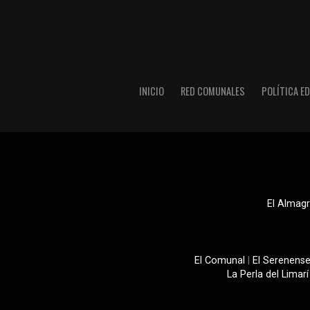
INICIO
RED COMUNALES
POLÍTICA ED
El Almagr
El Comunal
|
El Serenens
La Perla del Limarí