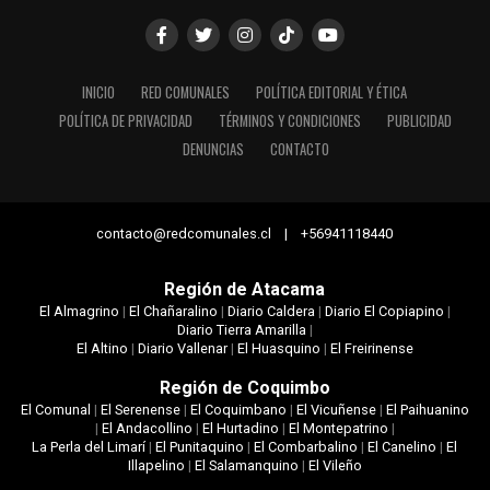
INICIO
RED COMUNALES
POLÍTICA EDITORIAL Y ÉTICA
POLÍTICA DE PRIVACIDAD
TÉRMINOS Y CONDICIONES
PUBLICIDAD
DENUNCIAS
CONTACTO
contacto@redcomunales.cl | +56941118440
Región de Atacama
El Almagrino
|
El Chañaralino
|
Diario Caldera
|
Diario El Copiapino
|
Diario Tierra Amarilla
|
El Altino
|
Diario Vallenar
|
El Huasquino
|
El Freirinense
Región de Coquimbo
El Comunal
|
El Serenense
|
El Coquimbano
|
El Vicuñense
|
El Paihuanino
|
El Andacollino
|
El Hurtadino
|
El Montepatrino
|
La Perla del Limarí
|
El Punitaquino
|
El Combarbalino
|
El Canelino
|
El
Illapelino
|
El Salamanquino
|
El Vileño