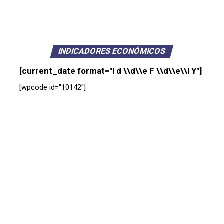
INDICADORES ECONÓMICOS
[current_date format="l d \\d\\e F \\d\\e\\l Y"]
[wpcode id="10142"]