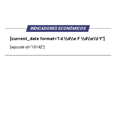
INDICADORES ECONÓMICOS
[current_date format="l d \\d\\e F \\d\\e\\l Y"]
[wpcode id="10142"]