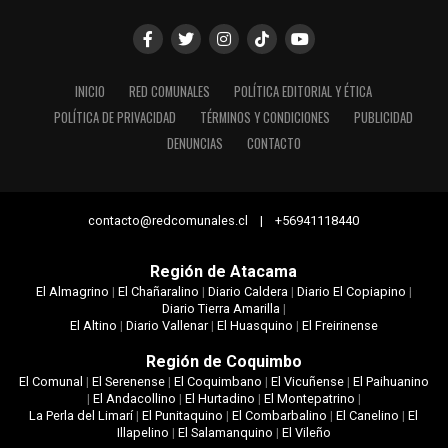
INICIO
RED COMUNALES
POLÍTICA EDITORIAL Y ÉTICA
POLÍTICA DE PRIVACIDAD
TÉRMINOS Y CONDICIONES
PUBLICIDAD
DENUNCIAS
CONTACTO
contacto@redcomunales.cl | +56941118440
Región de Atacama
El Almagrino
|
El Chañaralino
|
Diario Caldera
|
Diario El Copiapino
|
Diario Tierra Amarilla
|
El Altino
|
Diario Vallenar
|
El Huasquino
|
El Freirinense
Región de Coquimbo
El Comunal
|
El Serenense
|
El Coquimbano
|
El Vicuñense
|
El Paihuanino
|
El Andacollino
|
El Hurtadino
|
El Montepatrino
|
La Perla del Limarí
|
El Punitaquino
|
El Combarbalino
|
El Canelino
|
El
Illapelino
|
El Salamanquino
|
El Vileño