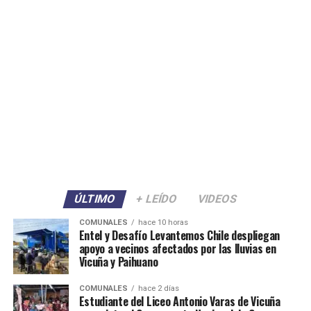
ÚLTIMO
+ LEÍDO
VIDEOS
COMUNALES
hace 10 horas
Entel y Desafío Levantemos Chile despliegan
apoyo a vecinos afectados por las lluvias en
Vicuña y Paihuano
COMUNALES
hace 2 días
Estudiante del Liceo Antonio Varas de Vicuña