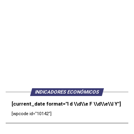
INDICADORES ECONÓMICOS
[current_date format="l d \\d\\e F \\d\\e\\l Y"]
[wpcode id="10142"]