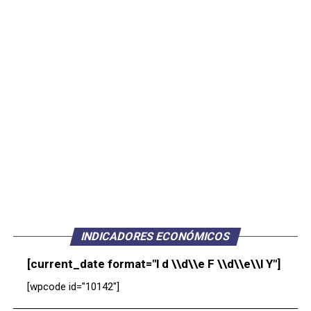
INDICADORES ECONÓMICOS
[current_date format="l d \\d\\e F \\d\\e\\l Y"]
[wpcode id="10142"]