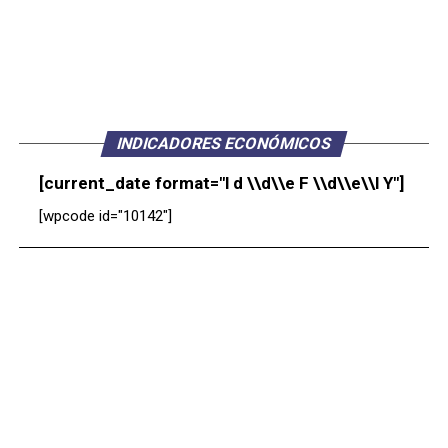
INDICADORES ECONÓMICOS
[current_date format="l d \\d\\e F \\d\\e\\l Y"]
[wpcode id="10142"]