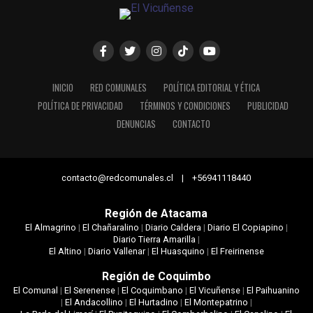
INICIO
RED COMUNALES
POLÍTICA EDITORIAL Y ÉTICA
POLÍTICA DE PRIVACIDAD
TÉRMINOS Y CONDICIONES
PUBLICIDAD
DENUNCIAS
CONTACTO
contacto@redcomunales.cl | +56941118440
Región de Atacama
El Almagrino
|
El Chañaralino
|
Diario Caldera
|
Diario El Copiapino
|
Diario Tierra Amarilla
|
El Altino
|
Diario Vallenar
|
El Huasquino
|
El Freirinense
Región de Coquimbo
El Comunal
|
El Serenense
|
El Coquimbano
|
El Vicuñense
|
El Paihuanino
|
El Andacollino
|
El Hurtadino
|
El Montepatrino
|