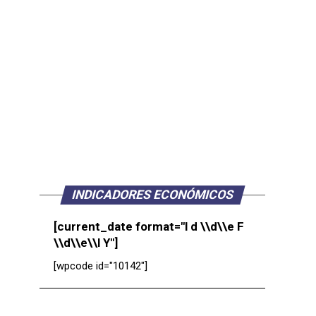
INDICADORES ECONÓMICOS
[current_date format="l d \\d\\e F
\\d\\e\\l Y"]
[wpcode id="10142"]