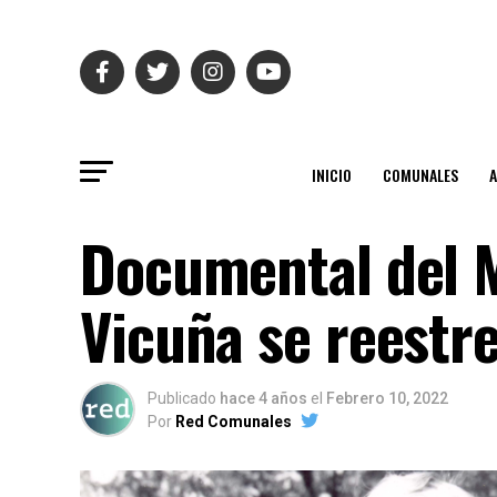
INICIO
COMUNALES
Documental del M
Vicuña se reestre
Publicado
hace 4 años
el
Febrero 10, 2022
Por
Red Comunales