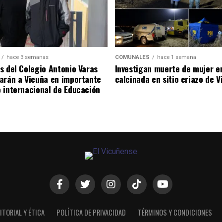
hace 3 semanas
COMUNALES
hace 1 semana
s del Colegio Antonio Varas
Investigan muerte de mujer e
arán a Vicuña en importante
calcinada en sitio eriazo de 
 internacional de Educación
ITORIAL Y ÉTICA
POLÍTICA DE PRIVACIDAD
TÉRMINOS Y CONDICIONES