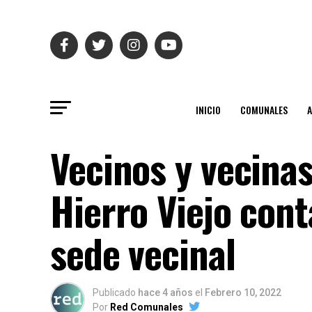
INICIO
COMUNALES
Vecinos y vecinas
Hierro Viejo con
sede vecinal
Publicado
hace 4 años
el
Febrero 10, 2022
Por
Red Comunales