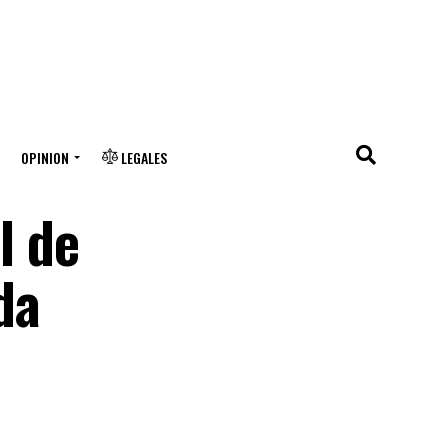
OPINION
LEGALES
l de
da