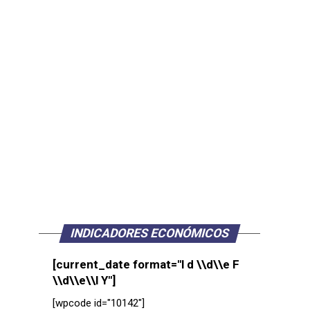
INDICADORES ECONÓMICOS
[current_date format="l d \\d\\e F
\\d\\e\\l Y"]
[wpcode id="10142"]