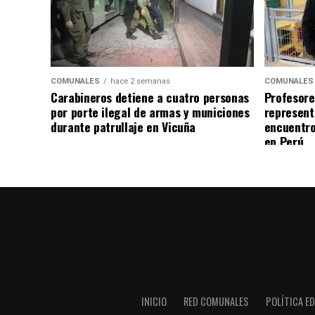
COMUNALES
hace 2 semanas
COMUNALES
Carabineros detiene a cuatro personas
Profesore
por porte ilegal de armas y municiones
represent
durante patrullaje en Vicuña
encuentro
en Perú
INICIO
RED COMUNALES
POLÍTICA ED