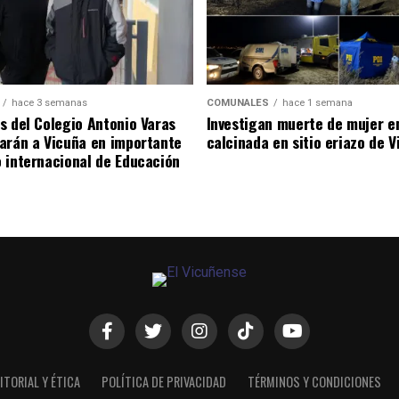
hace 3 semanas
COMUNALES
hace 1 semana
s del Colegio Antonio Varas
Investigan muerte de mujer e
arán a Vicuña en importante
calcinada en sitio eriazo de 
 internacional de Educación
ITORIAL Y ÉTICA
POLÍTICA DE PRIVACIDAD
TÉRMINOS Y CONDICIONES