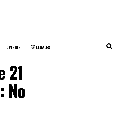
OPINION
LEGALES
e 21
: No