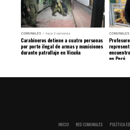
COMUNALES
hace 2 semanas
COMUNALES
Carabineros detiene a cuatro personas
Profesore
por porte ilegal de armas y municiones
represent
durante patrullaje en Vicuña
encuentro
en Perú
INICIO
RED COMUNALES
POLÍTICA ED