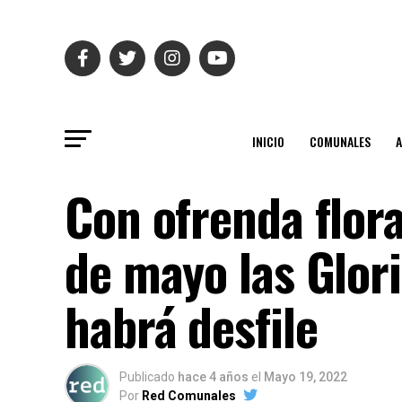
INICIO
COMUNALES
Con ofrenda flor
de mayo las Glor
habrá desfile
Publicado
hace 4 años
el
Mayo 19, 2022
Por
Red Comunales