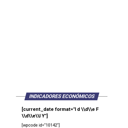
INDICADORES ECONÓMICOS
[current_date format="l d \\d\\e F
\\d\\e\\l Y"]
[wpcode id="10142"]