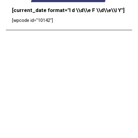
[current_date format="l d \\d\\e F \\d\\e\\l Y"]
[wpcode id="10142"]