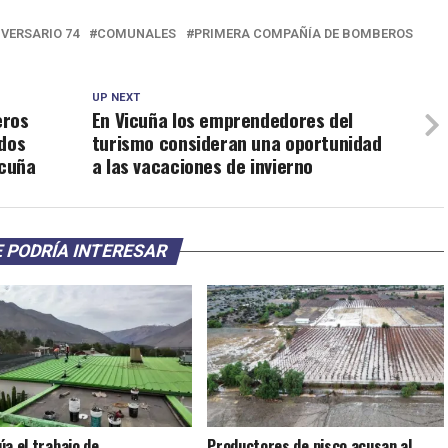
IVERSARIO 74
COMUNALES
PRIMERA COMPAÑÍA DE BOMBEROS
UP NEXT
eros
En Vicuña los emprendedores del
ados
turismo consideran una oportunidad
icuña
a las vacaciones de invierno
 PODRÍA INTERESAR
úa el trabajo de
Productores de pisco acusan al