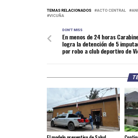
TEMAS RELACIONADOS
ACTO CENTRAL
AN
VICUÑA
DON'T MISS
En menos de 24 horas Carabin
logra la detención de 5 imput
por robo a club deportivo de V
TE
El modelo preventivo de Salud
Contin