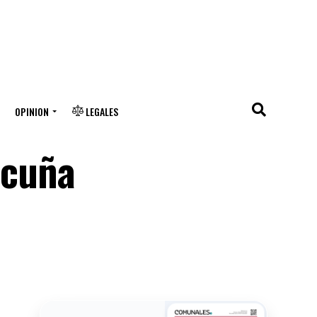
OPINION
LEGALES
icuña