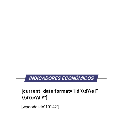
INDICADORES ECONÓMICOS
[current_date format="l d \\d\\e F
\\d\\e\\l Y"]
[wpcode id="10142"]