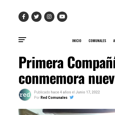
INICIO
COMUNALES
Primera Compañí
conmemora nuevo
Publicado
hace 4 años
el
Junio 17, 2022
Por
Red Comunales