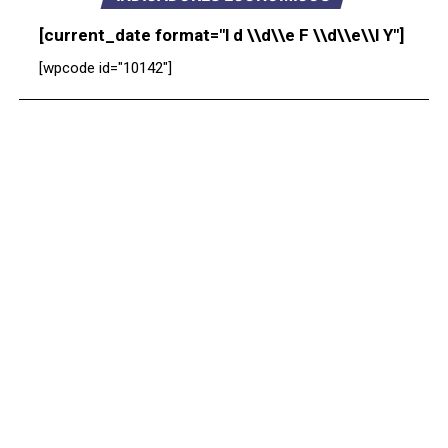
[current_date format="l d \\d\\e F \\d\\e\\l Y"]
[wpcode id="10142"]