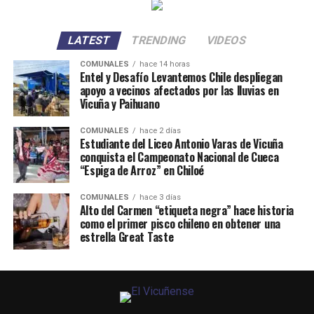
LATEST
TRENDING
VIDEOS
COMUNALES
hace 14 horas
Entel y Desafío Levantemos Chile despliegan
apoyo a vecinos afectados por las lluvias en
Vicuña y Paihuano
COMUNALES
hace 2 días
Estudiante del Liceo Antonio Varas de Vicuña
conquista el Campeonato Nacional de Cueca
“Espiga de Arroz” en Chiloé
COMUNALES
hace 3 días
Alto del Carmen “etiqueta negra” hace historia
como el primer pisco chileno en obtener una
estrella Great Taste