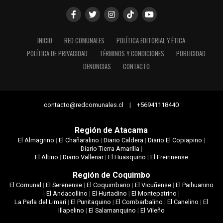
INICIO
RED COMUNALES
POLÍTICA EDITORIAL Y ÉTICA
POLÍTICA DE PRIVACIDAD
TÉRMINOS Y CONDICIONES
PUBLICIDAD
DENUNCIAS
CONTACTO
contacto@redcomunales.cl | +56941118440
Región de Atacama
El Almagrino
|
El Chañaralino
|
Diario Caldera
|
Diario El Copiapino
|
Diario Tierra Amarilla
|
El Altino
|
Diario Vallenar
|
El Huasquino
|
El Freirinense
Región de Coquimbo
El Comunal
|
El Serenense
|
El Coquimbano
|
El Vicuñense
|
El Paihuanino
|
El Andacollino
|
El Hurtadino
|
El Montepatrino
|
La Perla del Limarí
|
El Punitaquino
|
El Combarbalino
|
El Canelino
|
El
Illapelino
|
El Salamanquino
|
El Vileño