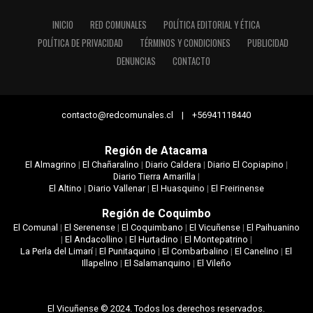
INICIO
RED COMUNALES
POLÍTICA EDITORIAL Y ÉTICA
POLÍTICA DE PRIVACIDAD
TÉRMINOS Y CONDICIONES
PUBLICIDAD
DENUNCIAS
CONTACTO
contacto@redcomunales.cl | +56941118440
Región de Atacama
El Almagrino
|
El Chañaralino
|
Diario Caldera
|
Diario El Copiapino
|
Diario Tierra Amarilla
|
El Altino
|
Diario Vallenar
|
El Huasquino
|
El Freirinense
Región de Coquimbo
El Comunal
|
El Serenense
|
El Coquimbano
|
El Vicuñense
|
El Paihuanino
|
El Andacollino
|
El Hurtadino
|
El Montepatrino
|
La Perla del Limarí
|
El Punitaquino
|
El Combarbalino
|
El Canelino
|
El
Illapelino
|
El Salamanquino
|
El Vileño
El Vicuñense © 2024. Todos los derechos reservados.