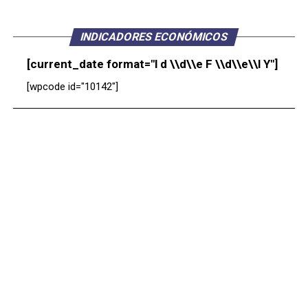
INDICADORES ECONÓMICOS
[current_date format="l d \\d\\e F \\d\\e\\l Y"]
[wpcode id="10142"]