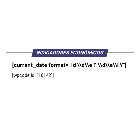
INDICADORES ECONÓMICOS
[current_date format="l d \\d\\e F \\d\\e\\l Y"]
[wpcode id="10142"]