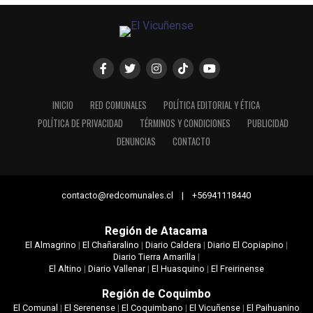
INICIO
RED COMUNALES
POLÍTICA EDITORIAL Y ÉTICA
POLÍTICA DE PRIVACIDAD
TÉRMINOS Y CONDICIONES
PUBLICIDAD
DENUNCIAS
CONTACTO
contacto@redcomunales.cl | +56941118440
Región de Atacama
El Almagrino
|
El Chañaralino
|
Diario Caldera
|
Diario El Copiapino
|
Diario Tierra Amarilla
|
El Altino
|
Diario Vallenar
|
El Huasquino
|
El Freirinense
Región de Coquimbo
El Comunal
|
El Serenense
|
El Coquimbano
|
El Vicuñense
|
El Paihuanino