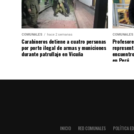
COMUNALES
hace 2 semanas
COMUNALES
Carabineros detiene a cuatro personas
Profesore
por porte ilegal de armas y municiones
represent
durante patrullaje en Vicuña
encuentro
en Perú
INICIO
RED COMUNALES
POLÍTICA ED