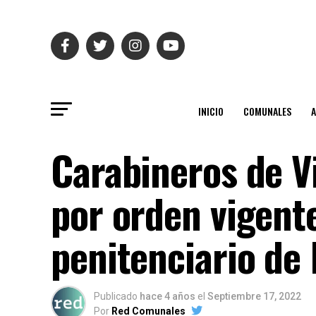
INICIO
COMUNALES
Carabineros de V
por orden vigente
penitenciario de
Publicado
hace 4 años
el
Septiembre 17, 2022
Por
Red Comunales