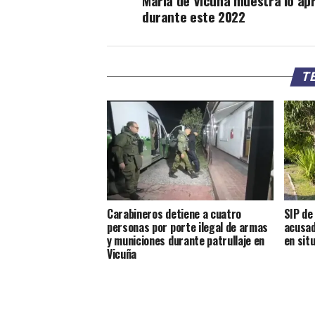
María de Vicuña muestra lo ap
durante este 2022
TE
Carabineros detiene a cuatro
SIP de
personas por porte ilegal de armas
acusad
y municiones durante patrullaje en
en sit
Vicuña