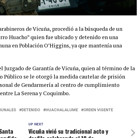
arabineros de Vicuña, procedió a la búsqueda de un
rro Huacho” quien fue ubicado y detenido en una
omuna en Población O’Higgins, ya que mantenía una
l Juzgado de Garantía de Vicuña, quien al término de la
io Público se le otorgó la medida cautelar de prisión
ersonal de Gendarmería al centro de cumplimiento
entre La Serena y Coquimbo.
UNALES
DETENIDO
HUACHALALUME
ORDEN VIGENTE
UP NEXT
 Santa
Vicuña vivió su tradicional acto y