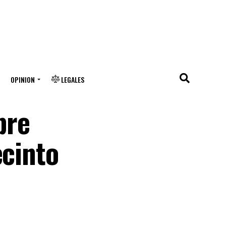
OPINION
LEGALES
bre
ecinto