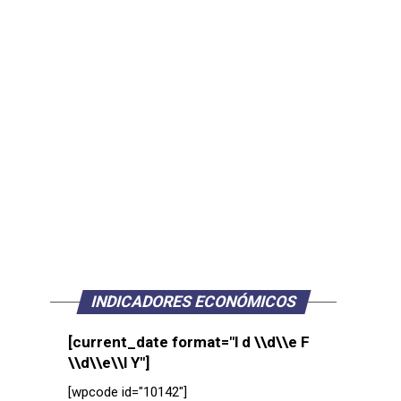
INDICADORES ECONÓMICOS
[current_date format="l d \\d\\e F
\\d\\e\\l Y"]
[wpcode id="10142"]