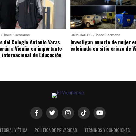
hace 3 semanas
COMUNALES
hace 1 semana
s del Colegio Antonio Varas
Investigan muerte de mujer e
arán a Vicuña en importante
calcinada en sitio eriazo de 
 internacional de Educación
ITORIAL Y ÉTICA
POLÍTICA DE PRIVACIDAD
TÉRMINOS Y CONDICIONES